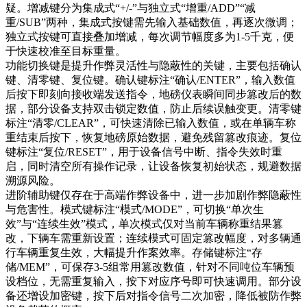
疑。增减键分为集成式“+/-”与独立式“增重/ADD”“减
重/SUB”两种，集成式按键需先输入基础数值，再逐次微调；
独立式按键可直接叠加增减，每次调节幅度多为1-5千克，便
于快速校准至目标重量。
功能切换键是提升作弊灵活性与隐蔽性的关键，主要包括确认
键、清零键、复位键。确认键标注“确认/ENTER”，输入数值
后按下即刻向接收端发送指令，地磅仪表瞬间同步篡改后的数
据，部分设备支持双击锁定数值，防止后续误触变更。清零键
标注“清零/CLEAR”，可快速清除已输入数值，或在单辆车称
重结束后按下，恢复地磅原始数据，避免残留篡改痕迹。复位
键标注“复位/RESET”，用于设备信号中断、指令失效时重
启，同时清空所有操作记录，让设备恢复初始状态，规避数据
溯源风险。
进阶辅助键仅存在于高端作弊设备中，进一步加剧作弊隐蔽性
与危害性。模式键标注“模式/MODE”，可切换“单次生
效”与“连续生效”模式，单次模式仅对当前车辆称重结果篡
改，下辆车需重新设置；连续模式可固定篡改幅度，对多辆通
行车辆重复生效，大幅提升作案效率。存储键标注“存
储/MEM”，可保存3-5组常用篡改数值，针对不同吨位车辆预
设档位，无需重复输入，按下对应序号即可快速调用。部分设
备还增设加密键，按下后对指令信号二次加密，降低被防作弊