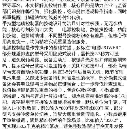
营等罪名。本文拆解其按键作用，核心目的是助力企业与监管
部门识别作弊行为、强化防控，绝非提供违规操作指南，同时
郑重提醒：触碰法律红线必将付出代价。
手持型地磅控制器的按键设计简洁且针对性极强，无冗余功
能，核心可划分为四大类——电源控制键、数值操控键、功能
切换键、进阶辅助键，不同型号按键标识略有差异，但核心作
用高度统一，均为精准实现重量造假服务。
电源控制键是作弊操作的基础前提，多标注“电源/POWER”，
部分规避排查的型号采用隐藏式设计，需长按2-3秒方可激
活，避免误触暴露。设备启动后，按键背光亮起并伴随微弱蜂
鸣，提示信号已就绪可发送指令；关闭时短按即可，部分高端
型号支持自动休眠功能，闲置3-5分钟后自动关机，既节省锂
电池电量，又能减少设备待机时被发现的概率。部分伪装式设
备还会将电源键与日常物品按键融合，进一步降低排查难度。
数值操控键是篡改重量的核心，包含0-9数字键、小数点键、
增减键，布局与普通计算器相似，却承载着精准造假的核心功
能。数字键用于直接输入目标增减重量，默认单位为千克，可
输入1-4位数数值，例如输入“800”即对应增减800千克，部分
型号支持吨级单位切换，适配大额重量造假需求。小数点键用
于重量微调，满足精准控幅的作弊场景，比如输入“350.2”，
可实现350.2千克的精准篡改，避免整数造假过于突兀引发怀