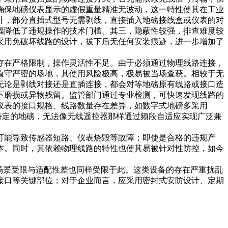
确保地磅仪表显示的虚假重量精准无波动，这一特性使其在工业
计，部分直插式型号无需剥线，直接插入地磅接线盒或仪表的对
幅降低了违规操作的技术门槛。其三，隐蔽性较强，排查难度较
采用免破坏线路的设计，拔下后无任何安装痕迹，进一步增加了
存在严格限制，操作灵活性不足。由于必须通过物理线路连接，
值守严密的场地，其使用风险极高，极易被当场查获。相较于无
无论是剥线对接还是直插连接，都会对等地磅原有线路或接口造
下磨损或异物残留。监管部门通过专业检测，可快速发现线路的
仪表的接口规格、线路数量存在差异，如数字式地磅多采用
特定的地磅，无法像无线遥控器那样通过频段自适应实现广泛兼
可能导致传感器短路、仪表烧毁等故障；即使是合格的违规产
本。同时，其依赖物理线路的特性也使其易被针对性防控，如今
场景受限与适配性差也同样受限于此。这类设备的存在严重扰乱
接口等关键部位；对于企业而言，应采用密封式安防设计、定期