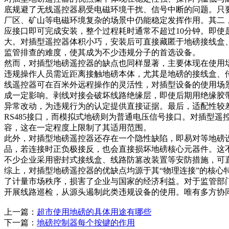
底规避了无线遥控器易受电磁环境干扰、信号中断的问题。只
厂区、矿山等电磁环境复杂的场景中仍能稳定发挥作用。其二
应接口即可完成安装，整个过程耗时通常不超过10分钟。即
大。对插型遥控器体积小巧，安装后可直接藏匿于地磅接线盒
监管排查的难度，使其成为不少违规分子的首选设备。
然而，对插型地磅遥控器的缺点也同样显著，主要体现在使用
违规操作人员需近距离接触地磅本体，尤其是地磅的接线盒、
线遥控器可在百米外远程操作的灵活性，对插型设备的使用场
成一定影响。剥线对接会破坏线路绝缘层，即使后期用绝缘胶
异常改动，为违规行为的认定提供直接证据。最后，适配性较
RS485接口，而模拟式地磅则为普通电压信号接口。对插型
容，这在一定程度上限制了其适用范围。
此外，对插型地磅遥控器还存在一个隐性缺陷，即易对等地磅
品，若连接时正负极接反，也会直接损坏地磅核心元器件。这
不少企业采用密封式接线盒、线路防篡改装置等安防措施，可
综上，对插型地磅遥控器的优缺点均源于其“物理连接”的核
了计量市场秩序，损害了企业与国家的经济利益。对于监管部
开展线路巡检，从源头遏制此类违规设备的使用。唯有多方协
上一篇：
超市使用地磅的具体用途有哪些
下一篇：
地磅控制器每个按键的作用