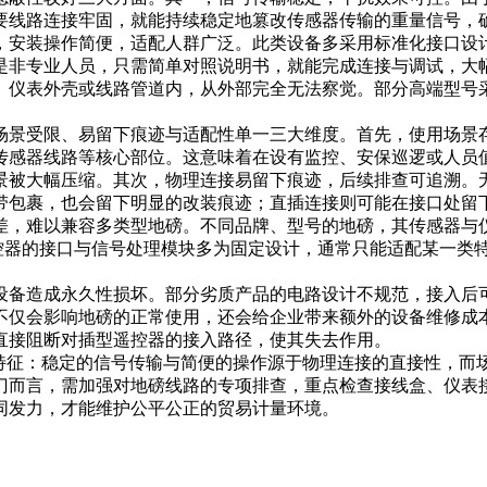
要线路连接牢固，就能持续稳定地篡改传感器传输的重量信号，
，安装操作简便，适配人群广泛。此类设备多采用标准化接口设
使是非专业人员，只需简单对照说明书，就能完成连接与调试，大
、仪表外壳或线路管道内，从外部完全无法察觉。部分高端型号
场景受限、易留下痕迹与适配性单一三大维度。首先，使用场景
传感器线路等核心部位。这意味着在设有监控、安保巡逻或人员
景被大幅压缩。其次，物理连接易留下痕迹，后续排查可追溯。
带包裹，也会留下明显的改装痕迹；直插连接则可能在接口处留
差，难以兼容多类型地磅。不同品牌、型号的地磅，其传感器与
遥控器的接口与信号处理模块多为固定设计，通常只能适配某一类
设备造成永久性损坏。部分劣质产品的电路设计不规范，接入后
不仅会影响地磅的正常使用，还会给企业带来额外的设备维修成
直接阻断对插型遥控器的接入路径，使其失去作用。
心特征：稳定的信号传输与简便的操作源于物理连接的直接性，而
门而言，需加强对地磅线路的专项排查，重点检查接线盒、仪表
同发力，才能维护公平公正的贸易计量环境。