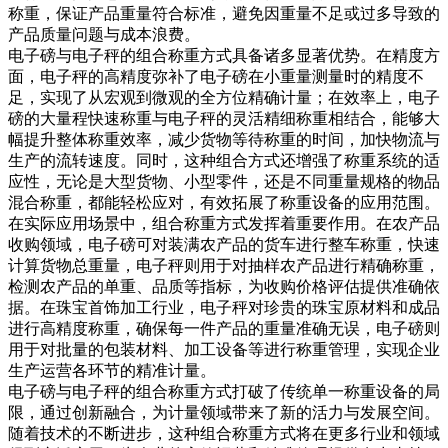
称重，保证产品重量符合标准，避免因重量不足或过多导致的
产品质量问题与成本浪费。​
电子磅与电子秤的组合称重方式具备诸多显著优势。在精度方
面，电子秤的高精度弥补了电子磅在小重量测量时的精度不
足，实现了从宏观到微观的全方位精确计量；在效率上，电子
磅的大量程快速称重与电子秤的灵活精细称重相结合，能够大
幅提升整体称重效率，减少货物等待称重的时间，加快物流与
生产的流转速度。同时，这种组合方式还增强了称重系统的适
应性，无论是大型货物、小型零件，还是不同重量规格的物品
混合称重，都能轻松应对，有效拓展了称重设备的应用范围。​
在实际应用场景中，组合称重方式发挥着重要作用。在农产品
收购领域，电子磅可对装满农产品的货车进行整车称重，快速
计算货物总重量，电子秤则用于对抽样农产品进行精确称重，
检测农产品的单重、品质等指标，为收购价格评估提供准确依
据。在珠宝首饰加工行业，电子秤对珍贵的珠宝原材料和成品
进行高精度称重，确保每一件产品的重量准确无误，电子磅则
用于对批量的包装材料、加工设备等进行称重管理，实现企业
生产运营各环节的精准计量。​
电子磅与电子秤的组合称重方式打破了传统单一称重设备的局
限，通过创新融合，为计量领域带来了新的活力与发展空间。
随着技术的不断进步，这种组合称重方式将在更多行业和领域