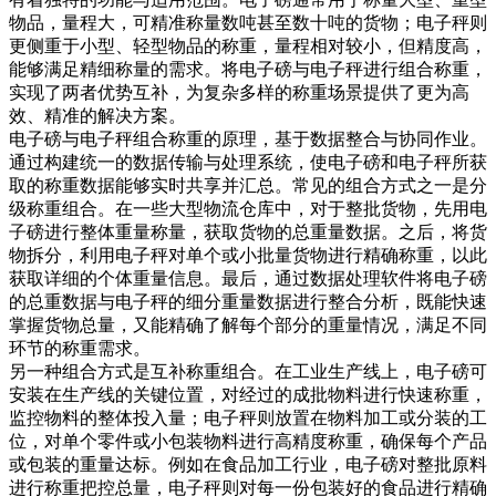
物品，量程大，可精准称量数吨甚至数十吨的货物；电子秤则
更侧重于小型、轻型物品的称重，量程相对较小，但精度高，
能够满足精细称量的需求。将电子磅与电子秤进行组合称重，
实现了两者优势互补，为复杂多样的称重场景提供了更为高
效、精准的解决方案。​
电子磅与电子秤组合称重的原理，基于数据整合与协同作业。
通过构建统一的数据传输与处理系统，使电子磅和电子秤所获
取的称重数据能够实时共享并汇总。常见的组合方式之一是分
级称重组合。在一些大型物流仓库中，对于整批货物，先用电
子磅进行整体重量称量，获取货物的总重量数据。之后，将货
物拆分，利用电子秤对单个或小批量货物进行精确称重，以此
获取详细的个体重量信息。最后，通过数据处理软件将电子磅
的总重数据与电子秤的细分重量数据进行整合分析，既能快速
掌握货物总量，又能精确了解每个部分的重量情况，满足不同
环节的称重需求。​
另一种组合方式是互补称重组合。在工业生产线上，电子磅可
安装在生产线的关键位置，对经过的成批物料进行快速称重，
监控物料的整体投入量；电子秤则放置在物料加工或分装的工
位，对单个零件或小包装物料进行高精度称重，确保每个产品
或包装的重量达标。例如在食品加工行业，电子磅对整批原料
进行称重把控总量，电子秤则对每一份包装好的食品进行精确