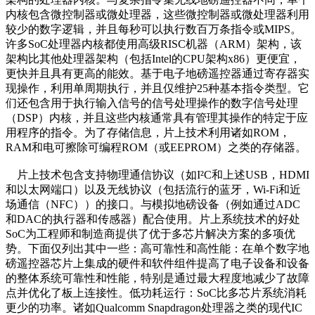
内核包含微控制器或微处理器，这些微控制器或微处理器利用
较少的数字逻辑，并且每秒可以执行数百万条指令或MIPS。
许多SoC处理器内核都使用高级RISC机器（ARM）架构，该
架构比其他处理器架构（包括Intel的CPU架构x86）更便宜，
更快并且具有更高的能效。基于电子地磅遥控器通过寄存器实
现操作，利用单周期执行，并且仅维护25种基本指令类型。它
们还包含用于执行输入信号的信号处理操作的数字信号处理
（DSP）内核，并且这些内核通常具有管理其操作的特定于应
用程序的指令。为了存储信息，片上技术利用诸如ROM，
RAM和电可擦除可编程ROM（或EEPROM）之类的存储器。
片上技术包含支持物理通信协议（如I²C和上述USB，HDMI
和以太网端口）以及无线协议（包括流行的蓝牙，Wi-Fi和近
场通信（NFC））的接口。与模拟地磅设备（例如通过ADC
和DAC的执行器和传感器）配合使用。片上系统技术的好处
SoC为工程师和制造商提供了优于多芯片解决方案的多项优
势。下面仅列出其中一些：高可靠性和高性能：在单个数字地
磅遥控器芯片上集成的硬件和软件组件提高了电子设备和设备
的整体系统可靠性和性能，特别是通过最大程度地减少了故障
点并优化了板上连接性。低功耗运行：SoC比多芯片系统消耗
更少的功率。诸如Qualcomm Snapdragon处理器之类的现代IC