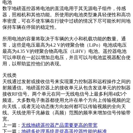
电池
数字地磅遥控器将电池的直流电用于其无源电子组件，传感
器，照相机和其他功能。所使用的电池类型兼具轻便性和高功
率密度，可在不使车辆在行驶中过磅的情况下尽可能长时间地
保持车辆在停留的稳定性。
所用电池的容量将取决于车辆的大小和机载功能的数量。通
常，这些是电压最高为4.2 V的锂聚合物（LiPo）电池或电压
最高为4.35 V的锂聚合物高电压（LiHV）电池。遥控器电池
可以串联在一起以增加总电压，并且可以与电池监视器配合使
用，以帮助监控他们的表现。
天线类
天线通过发射或接收信号来实现重力控制器和远程操作之间的
射频通信。地磅遥控器上的接收单元从包含发送单元的控制器
接收RF信号。两个单元在同一无线电信号上最多利用4或5个
频道。大多数电子衡器都使用允许在单个方向上传输视频的定
向天线，或者无论动态衡方向如何都可以传输视频的全向天
线。天线使用千兆赫兹（高频）范围的频率来增加信号传输带
宽。
上一篇：
无线地磅遥控器产品需要更高的带宽
下一篇：
地磅多处理系统是提高遥控器性能的标准