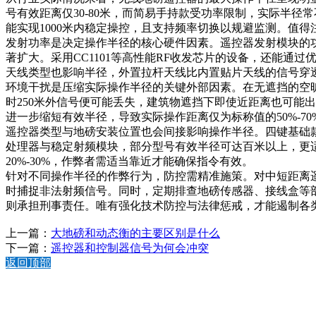
号有效距离仅30-80米，而简易手持款受功率限制，实际半径
能实现1000米内稳定操控，且支持频率切换以规避监测。值
发射功率是决定操作半径的核心硬件因素。遥控器发射模块的功
著扩大。采用CC1101等高性能RF收发芯片的设备，还能通
天线类型也影响半径，外置拉杆天线比内置贴片天线的信号穿透
环境干扰是压缩实际操作半径的关键外部因素。在无遮挡的空
时250米外信号便可能丢失，建筑物遮挡下即使近距离也可能
进一步缩短有效半径，导致实际操作距离仅为标称值的50%-70
遥控器类型与地磅安装位置也会间接影响操作半径。四键基础款
处理器与稳定射频模块，部分型号有效半径可达百米以上，更
20%-30%，作弊者需适当靠近才能确保指令有效。
针对不同操作半径的作弊行为，防控需精准施策。对中短距离遥
时捕捉非法射频信号。同时，定期排查地磅传感器、接线盒等
则承担刑事责任。唯有强化技术防控与法律惩戒，才能遏制各
上一篇：
大地磅和动态衡的主要区别是什么
下一篇：
遥控器和控制器信号为何会冲突
返回顶部