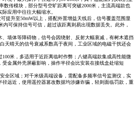
率数传模块，部分型号空旷距离可突破2000米，主流高端款也
实际应用中往往大幅缩水。
可提升至50mW以上，搭配外置增益天线后，信号覆盖范围显
00米内可保持信号可信，超过该距离则易出现数据丢失。此外，
木、墙体等障碍物，信号会因绕射、反射大幅衰减，有树木遮挡
，白天晴天的信号衰减系数高于夜间，工业区域的电磁干扰还会
100米，多适用于近距离临时作弊；八键高端款集成高性能微
，受金属外壳屏蔽影响，操作半径会比安装在接线盒处缩短
电安全区域；对千米级高端设备，需配备多频率信号监测仪，实
半径远近，使用遥控器篡改数据均涉嫌诈骗，轻则面临罚款，重