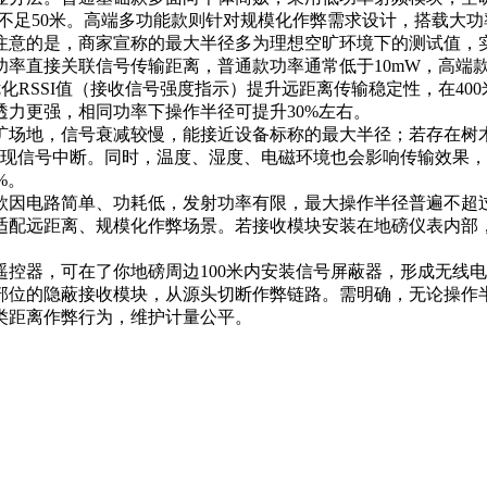
常不足50米。高端多功能款则针对规模化作弊需求设计，搭载大功
得注意的是，商家宣称的最大半径多为理想空旷环境下的测试值，
率直接关联信号传输距离，普通款功率通常低于10mW，高端款
过优化RSSI值（接收信号强度指示）提升远距离传输稳定性，在4
力更强，相同功率下操作半径可提升30%左右。
旷场地，信号衰减较慢，能接近设备标称的最大半径；若存在树
出现信号中断。同时，温度、湿度、电磁环境也会影响传输效果
%。
因电路简单、功耗低，发射功率有限，最大操作半径普遍不超过
适配远距离、规模化作弊场景。若接收模块安装在地磅仪表内部
控器，可在了你地磅周边100米内安装信号屏蔽器，形成无线
部位的隐蔽接收模块，从源头切断作弊链路。需明确，无论操作
类距离作弊行为，维护计量公平。