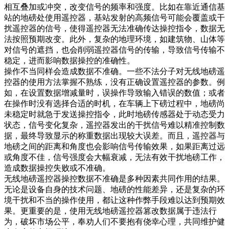
相互叠加或冲突，改变信号的频率和强度。比如在靠近通信基
站的地磅处使用遥控器，基站发射的高频信号可能会覆盖或干
扰遥控器的信号，使得遥控器无法准确传达操控指令，数据无
法按照预期改变。此外，复杂的地理环境，如建筑物、山体等
对信号的遮挡，也会削弱遥控器信号的传输，导致信号传输不
稳定，进而影响数据操控的准确性。​
操作不当同样会造成数据不准确。一些不法分子对无线地磅遥
控器的使用方法掌握不熟练，没有正确设置遥控器的参数。例
如，在设置数据增减量时，误操作导致输入错误的数值；或者
在操作时没有选择合适的时机，在车辆上下磅过程中，地磅尚
未稳定时就急于发送操控指令，此时地磅传感器处于动态受力
状态，信号变化复杂，遥控器发出的干扰信号难以精准控制数
据，最终导致显示的称重数据出现较大误差。而且，遥控器与
地磅之间的距离和角度也会影响信号传输效果，如果距离过远
或角度不佳，信号强度会大幅衰减，无法有效干扰地磅工作，
造成数据操控失败或不准确。​
无线地磅遥控器操控数据不准确是多种因素共同作用的结果。
无论是设备自身的技术问题、地磅的性能差异，还是复杂的环
境干扰和不当的操作使用，都让这种作弊手段难以达到预期效
果。更重要的是，使用无线地磅遥控器篡改数据属于违法行
为，破坏市场公平，奉劝人们不要抱有侥幸心理，共同维护健