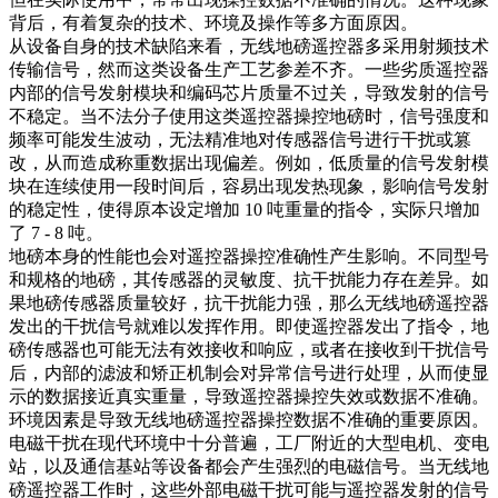
背后，有着复杂的技术、环境及操作等多方面原因。​
从设备自身的技术缺陷来看，无线地磅遥控器多采用射频技术
传输信号，然而这类设备生产工艺参差不齐。一些劣质遥控器
内部的信号发射模块和编码芯片质量不过关，导致发射的信号
不稳定。当不法分子使用这类遥控器操控地磅时，信号强度和
频率可能发生波动，无法精准地对传感器信号进行干扰或篡
改，从而造成称重数据出现偏差。例如，低质量的信号发射模
块在连续使用一段时间后，容易出现发热现象，影响信号发射
的稳定性，使得原本设定增加 10 吨重量的指令，实际只增加
了 7 - 8 吨。​
地磅本身的性能也会对遥控器操控准确性产生影响。不同型号
和规格的地磅，其传感器的灵敏度、抗干扰能力存在差异。如
果地磅传感器质量较好，抗干扰能力强，那么无线地磅遥控器
发出的干扰信号就难以发挥作用。即使遥控器发出了指令，地
磅传感器也可能无法有效接收和响应，或者在接收到干扰信号
后，内部的滤波和矫正机制会对异常信号进行处理，从而使显
示的数据接近真实重量，导致遥控器操控失效或数据不准确。​
环境因素是导致无线地磅遥控器操控数据不准确的重要原因。
电磁干扰在现代环境中十分普遍，工厂附近的大型电机、变电
站，以及通信基站等设备都会产生强烈的电磁信号。当无线地
磅遥控器工作时，这些外部电磁干扰可能与遥控器发射的信号