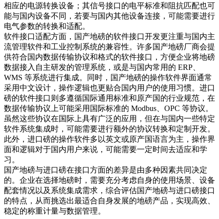
相应的电源转换设备；其信号接口的电平标准和阻抗匹配也可
能与国内设备不同，若要与国内其他设备连接，可能需要进行
电气参数的转换和适配。​
软件接口适配方面，国产地磅的软件接口开发更注重与国内主
流管理软件和工业控制系统的兼容性。许多国产地磅厂商会提
供符合国内数据传输协议和格式的软件接口，方便企业将地磅
数据接入自主研发的管理系统，或是与国内常用的 ERP、
WMS 等系统进行集成。同时，国产地磅的操作软件界面通常
采用中文设计，操作逻辑也更贴合国内用户的使用习惯。进口
磅的软件接口则多遵循国际通用标准和原产国的行业规范，在
数据传输协议上可能采用国际标准的 Modbus、OPC 等协议。
虽然这些协议在国际上具有广泛的应用，但在与国内一些特定
软件系统集成时，可能需要进行额外的协议转换和定制开发。
此外，进口磅的操作软件多以英文或原产国语言为主，操作界
面和逻辑对于国内用户来说，可能需要一定时间去适应和学
习。​
国产地磅与进口磅在接口方面的差异是由多种因素共同决定
的。企业在选择地磅时，需要充分考虑自身的使用场景、设备
配套情况以及系统集成需求，综合评估国产地磅与进口磅接口
的特点，从而挑选出最适合自身发展的地磅产品，实现高效、
稳定的称重计量与数据管理。