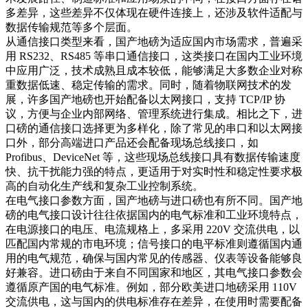
多差异，这些差异不仅体现在硬件连接上，还涉及软件适配与
数据传输规范等多个层面。​
从通信接口类型来看，国产地磅为适应国内市场需求，普遍采
用 RS232、RS485 等串口通信接口，这类接口在国内工业环境
中应用广泛，技术成熟且成本较低，能够满足大多数企业对称
重数据低速、稳定传输的需求。同时，随着物联网技术的发
展，许多国产地磅也开始配备以太网接口，支持 TCP/IP 协
议，方便与企业内部网络、管理系统进行集成。相比之下，进
口磅的通信接口选择更为多样化，除了常见的串口和以太网接
口外，部分高端进口产品还会配备现场总线接口，如
Profibus、DeviceNet 等，这些现场总线接口具有数据传输速度
快、抗干扰能力强的特点，更适用于对实时性和稳定性要求极
高的自动化生产线和复杂工业控制系统。​
在电气接口参数方面，国产地磅与进口磅也有所不同。国产地
磅的电气接口设计往往依据国内的电气标准和工业环境特点，
在电源接口的电压、电流规格上，多采用 220V 交流供电，以
匹配国内常规的市电环境；信号接口的电平标准则遵循国内通
用的电气规范，确保与国内常见的传感器、仪表等设备能够良
好兼容。进口磅由于来自不同国家和地区，其电气接口参数会
遵循原产国的电气标准。例如，部分欧美进口地磅采用 110V
交流供电，这与国内的供电标准存在差异，在使用时需要配备