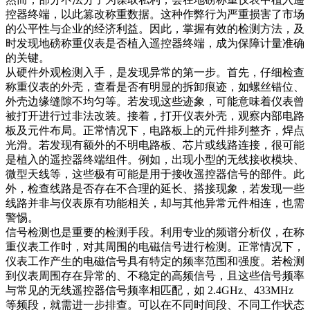
控器终端，以此篡改称重数据。这种作弊行为严重损害了市场
的公平性与企业的经济利益。因此，掌握有效的检测方法，及
时发现地磅称重仪表是否植入遥控器终端，成为保障计量准确
的关键。​
从硬件外观检测入手，是发现异常的第一步。首先，仔细检查
称重仪表的外壳，查看是否有明显的拆卸痕迹，如螺丝错位、
外壳边缘缝隙不均匀等。若发现这些迹象，可能意味着仪表曾
被打开进行过非法改装。接着，打开仪表外壳，观察内部电路
板及元件布局。正常情况下，电路板上的元件排列整齐，焊点
光滑。若发现有额外的不明电路板、芯片或线路连接，很可能
是植入的遥控器终端组件。例如，出现小型的无线接收模块、
微型天线等，这些极有可能是用于接收遥控器信号的部件。此
外，检查线路是否存在不合理的延长、搭接现象，若发现一些
线路并非与仪表原有功能相关，却与其他异常元件相连，也需
警惕。​
信号检测也是重要的检测手段。利用专业的频谱分析仪，在称
重仪表工作时，对其周围的电磁信号进行检测。正常情况下，
仪表工作产生的电磁信号具有特定的频率范围和强度。若检测
到仪表周围存在异常的、不稳定的高频信号，且这些信号频率
与常见的无线遥控器信号频率相匹配，如 2.4GHz、433MHz
等频段，就需进一步排查。可以在不同时间段、不同工作状态