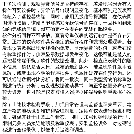
下多次检测，观察异常信号是否持续存在。若发现当附近有人
操作可疑设备时，异常信号出现明显变化，基本可判定仪表可
能植入了遥控器终端。同时，使用无线信号探测器，在仪表周
围进行扫描，该设备能够感知无线信号的存在，一旦检测到未
知的无线信号源，就可确定存在潜在的无线作弊设备。​
软件分析同样不可或缺。查看称重仪表的运行软件是否存在异
常。正常的仪表软件具有稳定的运行程序和数据处理逻辑。若
发现仪表数据出现无规律的跳变、显示异常的数值，或者在没
有称重操作时，仪表显示数据却发生变化，这很可能是植入的
遥控器终端干扰了软件的数据处理。此外，检查仪表软件的版
本信息，确认是否为原厂发布的最新版本。若发现软件版本被
篡改，或者出现不明的程序插件，也应怀疑存在作弊行为。还
可以通过数据对比分析，将同一批次、同一类型货物的称重数
据进行统计分析，若发现数据波动异常，与正常数据分布存在
较大偏差，也可能是仪表被植入遥控器终端导致称重数据不准
确。​
除了上述技术检测手段，加强日常管理与监督也至关重要。建
立严格的地磅设备维护和管理制度，定期对仪表进行检查和校
准，确保其处于正常工作状态。同时，加强过磅现场的管理，
限制无关人员接近地磅及称重仪表，安装监控设备，对过磅过
程进行全程录像，以便事后追溯和调查。​