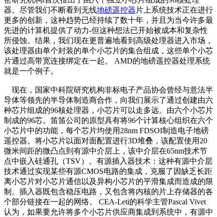
器。尽管我们不断看到无线
地磅遥控器
片上系统技术正在进行
更多的创新，这种趋势已经持续了数十年，并且为当今许多最
先进的计算机提供了动力-但这种想法已开始被成本和复杂性
所侵蚀。结果，我们现在更普遍地看到高级处理器进入市场，
该处理器由单个封装的单个小芯片的集合组成，这些单个小芯
片通过高带宽连接绑定在一起。 AMD的地磅遥控器处理系统
就是一个例子。
现在，国家中科院研究机构非标电子产品协会曾经与意法半
导体等领先的半导体制造商合作，向我们展示了通过创建由六
种芯片组成的96核处理器，小芯片可以走多远。由六个小芯片
制成的96芯。笛笛公司的原型具有将96个计算核心组织在六个
小芯片中的功能，每个芯片均使用28nm FDSOI制造电子地磅
遥控器。将小芯片以面对面配置进行3D堆叠，该配置使用20
微米间距的微凸点到有源中介层上，该中介层在65nm技术节
点中嵌入硅通孔（TSV）。有源插入器技术：这种有源中介层
技术通过实现某些有源CMOS电路的集成，克服了因缺乏长距
离小芯片对小芯片通信以及异构小芯片的平滑集成而造成的限
制。插入器既包含稳压电路，又包含将内核的片上存储器的各
个部分链接在一起的网络。 CEA-Leti的科学主管Pascal Vivet
认为，如果要允许将多个小芯片供应商集成到系统中，有源中