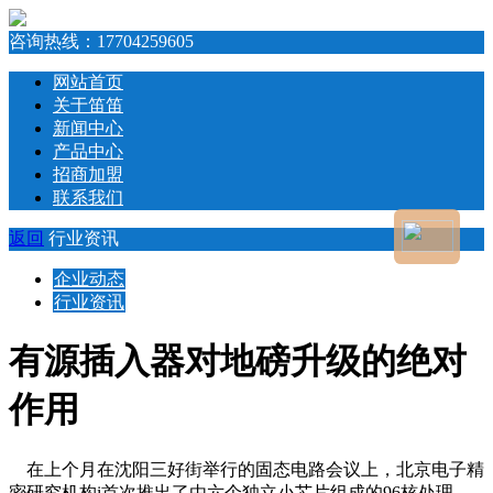
咨询热线：
17704259605
网站首页
关于笛笛
新闻中心
产品中心
招商加盟
联系我们
返回
行业资讯
企业动态
行业资讯
有源插入器对地磅升级的绝对
作用
在上个月在沈阳三好街举行的固态电路会议上，北京电子精
密研究机构i首次推出了由六个独立小芯片组成的96核处理