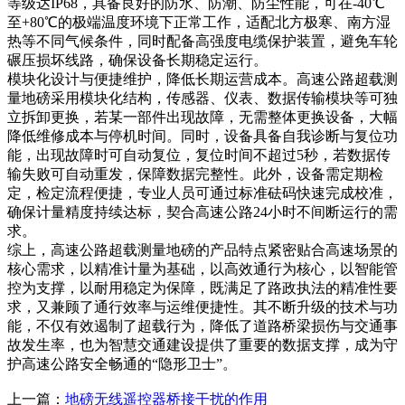
等级达IP68，具备良好的防水、防潮、防尘性能，可在-40℃
至+80℃的极端温度环境下正常工作，适配北方极寒、南方湿
热等不同气候条件，同时配备高强度电缆保护装置，避免车轮
碾压损坏线路，确保设备长期稳定运行。
模块化设计与便捷维护，降低长期运营成本。高速公路超载测
量地磅采用模块化结构，传感器、仪表、数据传输模块等可独
立拆卸更换，若某一部件出现故障，无需整体更换设备，大幅
降低维修成本与停机时间。同时，设备具备自我诊断与复位功
能，出现故障时可自动复位，复位时间不超过5秒，若数据传
输失败可自动重发，保障数据完整性。此外，设备需定期检
定，检定流程便捷，专业人员可通过标准砝码快速完成校准，
确保计量精度持续达标，契合高速公路24小时不间断运行的需
求。
综上，高速公路超载测量地磅的产品特点紧密贴合高速场景的
核心需求，以精准计量为基础，以高效通行为核心，以智能管
控为支撑，以耐用稳定为保障，既满足了路政执法的精准性要
求，又兼顾了通行效率与运维便捷性。其不断升级的技术与功
能，不仅有效遏制了超载行为，降低了道路桥梁损伤与交通事
故发生率，也为智慧交通建设提供了重要的数据支撑，成为守
护高速公路安全畅通的“隐形卫士”。
上一篇：
地磅无线遥控器桥接干扰的作用