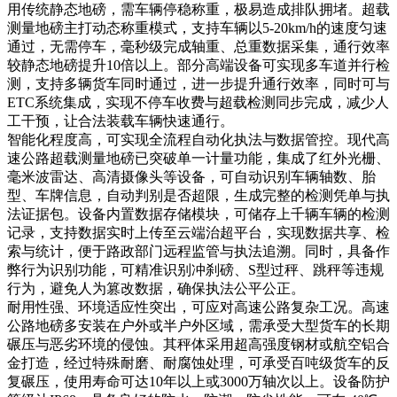
用传统静态地磅，需车辆停稳称重，极易造成排队拥堵。超载
测量地磅主打动态称重模式，支持车辆以5-20km/h的速度匀速
通过，无需停车，毫秒级完成轴重、总重数据采集，通行效率
较静态地磅提升10倍以上。部分高端设备可实现多车道并行检
测，支持多辆货车同时通过，进一步提升通行效率，同时可与
ETC系统集成，实现不停车收费与超载检测同步完成，减少人
工干预，让合法装载车辆快速通行。
智能化程度高，可实现全流程自动化执法与数据管控。现代高
速公路超载测量地磅已突破单一计量功能，集成了红外光栅、
毫米波雷达、高清摄像头等设备，可自动识别车辆轴数、胎
型、车牌信息，自动判别是否超限，生成完整的检测凭单与执
法证据包。设备内置数据存储模块，可储存上千辆车辆的检测
记录，支持数据实时上传至云端治超平台，实现数据共享、检
索与统计，便于路政部门远程监管与执法追溯。同时，具备作
弊行为识别功能，可精准识别冲刹磅、S型过秤、跳秤等违规
行为，避免人为篡改数据，确保执法公平公正。
耐用性强、环境适应性突出，可应对高速公路复杂工况。高速
公路地磅多安装在户外或半户外区域，需承受大型货车的长期
碾压与恶劣环境的侵蚀。其秤体采用超高强度钢材或航空铝合
金打造，经过特殊耐磨、耐腐蚀处理，可承受百吨级货车的反
复碾压，使用寿命可达10年以上或3000万轴次以上。设备防护