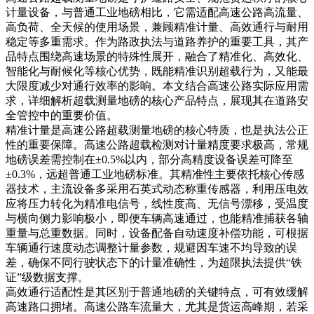
计量设备，与普通工业地磅相比，它需适配高速公路高流量、
高负荷、全天候的使用场景，兼顾精准计量、高效通行与耐用
稳定等多重需求。作为路政执法与道路养护的重要工具，其产
品特点围绕高速场景的特殊性展开，融合了精准化、高效化、
智能化与耐候化等核心优势，既能精准识别超载行为，又能最
大限度减少对通行效率的影响。本文结合高速公路实际应用需
求，详细解析超载测量地磅的核心产品特点，展现其在道路安
全管控中的重要价值。
精准计量是高速公路超载测量地磅的核心特质，也是执法公正
性的重要保障。高速公路超载检测对计量精度要求极高，常规
地磅误差需控制在±0.5%以内，部分高精度设备误差可降至
±0.3%，远超普通工业地磅标准。其精准性主要依托核心传感
器技术，主流设备多采用石英式动态称重传感器，利用压电效
应将压力转化为精准电信号，线性度高、无信号漂移，受温度
与横向侧力影响极小，即便车辆高速通过，也能精准捕获各轴
重量与总重数据。同时，设备配备自动速度补偿功能，可根据
车辆通行速度动态调整计量参数，规避因车速不均导致的误
差，确保不同行驶状态下的计量准确性，为超限执法提供“铁
证”级数据支撑。
高效通行适配性是其区别于普通地磅的关键特点，可有效缓解
高速路口拥堵。高速公路车流量大，尤其是货运高峰期，若采