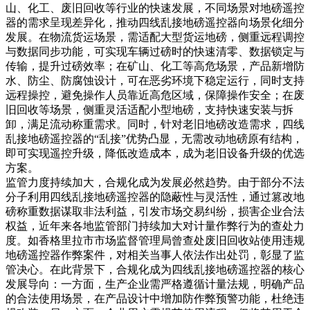
山、化工、废旧回收等行业的快速发展，不同场景对地磅遥控
器的需求呈现差异化，推动四线乱接地磅遥控器向场景化细分
发展。在物流货运场景，需适配大型货运地磅，侧重远程调控
与数据同步功能，可实现车辆过磅时的快速清零、数据锁定与
传输，提升过磅效率；在矿山、化工等高危场景，产品新增防
水、防尘、防腐蚀设计，可在恶劣环境下稳定运行，同时支持
远程操控，避免操作人员靠近高危区域，保障操作安全；在废
旧回收等场景，侧重灵活适配小型地磅，支持快速安装与拆
卸，满足流动称重需求。同时，针对老旧地磅改造需求，四线
乱接地磅遥控器的“乱接”优势凸显，无需改动地磅原有结构，
即可实现遥控升级，降低改造成本，成为老旧设备升级的优选
方案。
监管力度持续加大，合规化成为发展必然趋势。由于部分不法
分子利用四线乱接地磅遥控器的隐蔽性与灵活性，通过篡改地
磅称重数据谋取非法利益，引发市场交易纠纷，损害企业合法
权益，近年来各地监管部门持续加大对计量作弊行为的查处力
度。如香格里拉市市场监督管理局曾查处废旧回收站使用违规
地磅遥控器作弊案件，对相关当事人依法作出处罚，彰显了监
管决心。在此背景下，合规化成为四线乱接地磅遥控器的核心
发展导向：一方面，生产企业需严格遵循计量法规，明确产品
的合法使用场景，在产品设计中增加防作弊预警功能，杜绝违