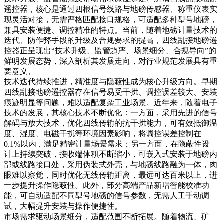
遥控器，核心是通过四根信号线路与地磅传感器、称重仪表实
现灵活对接，无需严格匹配接口规格，可适配多种型号地磅，
兼具安装便捷、调控精准的特点。当前，随着地磅计量技术的
迭代、防作弊手段的升级及合规要求的提高，四线乱接地磅遥
控器正呈现出“技术升级、监管趋严、场景细分、合规导向”的
鲜明发展态势，深入剖析其发展走向，对行业规范发展具有重
要意义。
技术迭代持续推进，精准度与隐蔽性成为核心升级方向。早期
四线乱接地磅遥控器存在信号易受干扰、调控误差较大、安装
痕迹明显等问题，难以适配复杂工业场景。近年来，随着电子
技术的发展，其核心技术不断优化：一方面，采用先进的信号
解码与放大技术，优化四线传输的抗干扰能力，可有效抵御温
度、湿度、电磁干扰等环境因素影响，将调控误差控制在
0.1%以内，满足精密计量场景需求；另一方面，在隐蔽性设
计上持续突破，接收端体积不断缩小，可嵌入式安装于地磅内
部或线路接口处，采用伪装式外壳，与地磅线路融为一体，肉
眼难以察觉，同时优化无线传输距离，最远可达百米以上，进
一步提升操作隐蔽性。此外，部分高端产品新增智能校准功
能，可自动适配不同型号地磅的信号参数，无需人工手动调
试，大幅提升安装与操作便捷性。
市场需求驱动场景细分，适配范围不断拓展。随着物流、矿