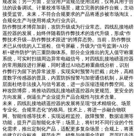
规改装；另一方面，企业用户需规范使用流程，仅将其用于合
法的设备调试、计量校准等场景，建立完善的操作台账，主动
接受监管。未来，不符合合规要求的产品将逐步被市场淘汰，
合规化生产与使用将成为行业共识。
防作弊技术博弈加剧，攻防升级成为行业常态。四线乱接地磅
遥控器的发展，始终伴随着防作弊技术的迭代升级，形成“作
弊技术升级—防作弊技术跟进”的博弈态势。当前，防作弊技
术已从传统的人工巡检、信号屏蔽，升级为“信号监测+AI分
析+硬件防护”的三重防御体系。部分企业推出的无人值守称重
系统，可实时扫描周边异常电磁信号，对四线乱接地磅遥控器
的常用频段进行屏蔽，同时通过AI动态称重曲线分析，识别
作弊行为留下的异常波形，实现实时预警与拦截；此外，高精
度数字传感器的普及，内置防拆报警与加密通信机制，从硬件
层面杜绝非法接入与信号篡改，进一步压缩违规作弊空间。这
种攻防博弈，将推动四线乱接地磅遥控器向更规范、更安全的
方向发展，倒逼生产企业提升产品合规性与技术含量。
未来，四线乱接地磅遥控器的发展将呈现“技术精细化、场景
专业化、合规常态化”的格局。技术上，将进一步融合物联
网、智能传感等技术，实现远程监控、故障预警、数据追溯等
功能，提升产品智能化水平；场景上，将针对不同行业的个性
化需求，推出定制化产品，适配更多复杂场景；合规上，将逐
步建立行业标准，规范生产、销售与使用全流程，严厉打击违