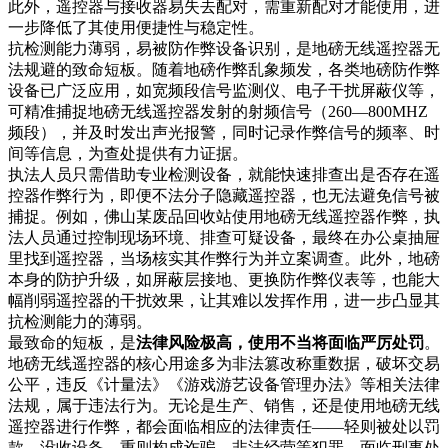
此外，遥控器与接收器易失去配对，需重新配对才能使用，进
一步降低了其使用便捷性与稳定性。
抗检测能力薄弱，易被防作弊设备识别，是地磅无线遥控器无
法规避的致命短板。随着地磅作弊乱象频发，各类地磅防作弊
设备已广泛应用，如宽频段信号监测仪、电子干扰屏蔽仪等，
可精准捕捉地磅无线遥控器发射的射频信号（260—800MHZ
频段），并及时发出声光报警，同时记录作弊信号的频率、时
间等信息，为查处提供有力证据。
执法人员只需借助专业检测设备，就能快速排查出是否存在遥
控器作弊行为，即便不法分子隐藏遥控器，也无法避免信号被
捕捉。例如，佛山某废品回收站使用地磅无线遥控器作弊，执
法人员通过控制现场环境、排查可疑设备，最终在办公桌抽屉
里找到遥控器，当场核实其作弊行为并立案调查。此外，地磅
本身的防护升级，如屏蔽层接地、更换防作弊仪表等，也能大
幅削弱遥控器的干扰效果，让其难以发挥作用，进一步凸显其
抗检测能力的薄弱。
最致命的短板，是
法律风险极高，使用不当将面临严厉处罚
。
地磅无线遥控器的核心用途多为非法篡改称重数据，破坏交易
公平，违反《计量法》《游戏游艺设备管理办法》等相关法律
法规，属于违法行为。无论是生产、销售，还是使用地磅无线
遥控器进行作弊，都会面临相应的法律责任——轻则被处以罚
款、没收设备，重则构成诈骗、非法经营等犯罪，面临刑事处