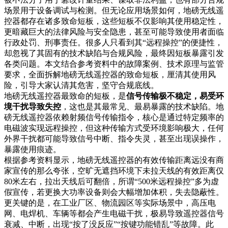
场景用于设备调试与检测。但无论应用场景如何，地磅无线遥
控器都存在诸多致命短板，这些短板不仅影响其使用稳定性，
更暗藏巨大的法律风险与安全隐患，甚至可能导致使用者面临
行政处罚、刑事责任。很多人只看到其“远程操控”的便捷性，
却忽视了其固有的技术缺陷与合规风险，最终因短板暴露引发
各类问题。本文结合参考资料中的故障案例、技术原理与监管
要求，全面拆解地磅无线遥控器的致命短板，厘清其使用风
险，引导大家认清其危害，坚守合规底线。
地磅无线遥控器最致命的短板，是
信号传输极不稳定，易受环
境干扰导致失控
，这也是其最常见、最易暴露的技术缺陷。地
磅无线遥控器依赖射频信号传输指令，核心是通过特定频率的
电磁波实现远程操控，但这种传输方式受环境影响极大，任何
外界干扰都可能导致信号中断、指令失灵，甚至出现误操作，
暴露使用痕迹。
根据参考资料显示，地磅无线遥控器的有效传输距离远没有商
家宣传的那么夸张，空旷无遮挡环境下未拉天线的有效距离仅
80米左右，拉出天线后可翻倍，所谓“500米远程操控”多为虚
假宣传，若更换大功率设备则会大幅增加体积，失去隐蔽性。
更关键的是，在工业厂区、物流园区等实际场景中，高压电
网、电焊机、车辆等都会产生电磁干扰，极易导致遥控器信号
衰减、中断，出现“按了没反应”“按键功能错乱”等故障。此