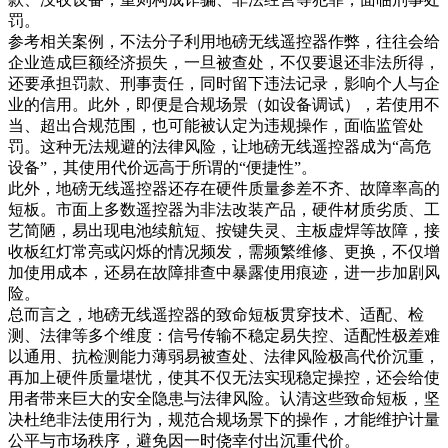
罚。
参考相关案例，不法分子利用地磅无线遥控器作弊，往往会给
企业造成巨额经济损失，一旦被查处，不仅要退还非法所得，
还要承担罚款、刑事责任，同时留下违法记录，影响个人与企
业的信用。此外，即便是合规场景（如设备调试），若使用不
当、超出合规范围，也可能被认定为违规操作，面临监管处
罚。这种无法规避的法律风险，让地磅无线遥控器成为“高危
设备”，其使用代价远高于所谓的“便捷性”。
此外，地磅无线遥控器还存在硬件质量参差不齐、故障率高的
短板。市面上多数遥控器为非法改装产品，硬件材质劣质、工
艺简陋，易出现电池续航短、按键失灵、主板虚焊等故障，接
收板红灯常亮或闪烁的情况频发，需频繁维修、更换，不仅增
加使用成本，还易在故障排查中暴露使用痕迹，进一步加剧风
险。
总而言之，地磅无线遥控器的致命短板贯穿技术、适配、检
测、法律等多个维度：信号传输不稳定易失控、适配性极差难
以通用、抗检测能力薄弱易被查处、法律风险极高代价沉重，
再加上硬件质量堪忧，使其不仅无法实现稳定操控，还会给使
用者带来巨大的安全隐患与法律风险。认清这些致命短板，坚
决杜绝非法使用行为，规范合规场景下的操作，才能维护计量
公平与市场秩序，避免因一时侥幸付出沉重代价。