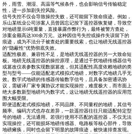
外，雨雪、潮湿、高温等气候条件，也会影响信号传输稳定
性，进一步加剧失控风险。
信号失控不仅会导致操控失败，还可能留下致命痕迹。例如，
乐山某纸业公司涉案人员曾因忘记按下遥控器恢复键，导致空
对地磅显示6吨重量，直接暴露作弊行为，最终被警方查处，
涉案金额高达300余万元。这种因信号失控或操作失误留下的
痕迹，成为不法分子被查处的重要线索，也让地磅无线遥控器
的“隐蔽性”优势彻底失效。
适配性极差、兼容性不足，是地磅无线遥控器的另一大致命短
板。地磅无线遥控器的操控原理，是通过干扰地磅传感器信号
或篡改仪表参数实现数据篡改，但其适配性高度依赖地磅的类
型与型号——仅能适配老式模拟式地磅，对数字式地磅几乎无
效。数字式地磅的传感器传输数字信号，且具备加密通讯协
议，需破译厂家专属协议才能实现操控，难度极大，而市面上
绝大多数新型地磅均为数字式，这让地磅无线遥控器的应用范
围大幅受限。
即便适配老式模拟地磅，不同品牌、不同量程的地磅，其信号
频率、编码方式也存在差异，一款遥控器往往只能适配特定型
号的地磅，无法通用。若强行使用不匹配的遥控器，不仅无法
实现操控，还可能损坏地磅传感器、电路板等核心部件，导致
地磅瘫痪，同时也会留下明显的故障痕迹，被快速排查发现。