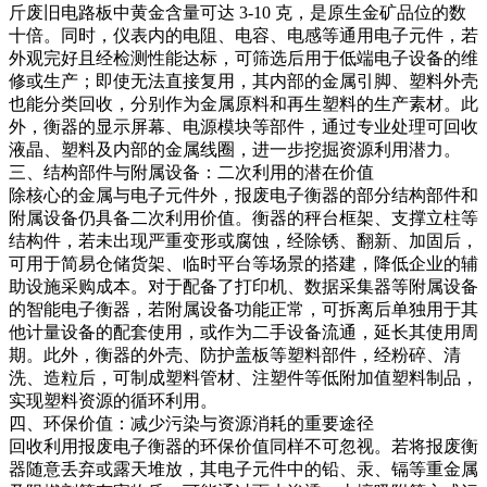
斤废旧电路板中黄金含量可达 3-10 克，是原生金矿品位的数
十倍。同时，仪表内的电阻、电容、电感等通用电子元件，若
外观完好且经检测性能达标，可筛选后用于低端电子设备的维
修或生产；即使无法直接复用，其内部的金属引脚、塑料外壳
也能分类回收，分别作为金属原料和再生塑料的生产素材。此
外，衡器的显示屏幕、电源模块等部件，通过专业处理可回收
液晶、塑料及内部的金属线圈，进一步挖掘资源利用潜力。​
三、结构部件与附属设备：二次利用的潜在价值​
除核心的金属与电子元件外，报废电子衡器的部分结构部件和
附属设备仍具备二次利用价值。衡器的秤台框架、支撑立柱等
结构件，若未出现严重变形或腐蚀，经除锈、翻新、加固后，
可用于简易仓储货架、临时平台等场景的搭建，降低企业的辅
助设施采购成本。对于配备了打印机、数据采集器等附属设备
的智能电子衡器，若附属设备功能正常，可拆离后单独用于其
他计量设备的配套使用，或作为二手设备流通，延长其使用周
期。此外，衡器的外壳、防护盖板等塑料部件，经粉碎、清
洗、造粒后，可制成塑料管材、注塑件等低附加值塑料制品，
实现塑料资源的循环利用。​
四、环保价值：减少污染与资源消耗的重要途径​
回收利用报废电子衡器的环保价值同样不可忽视。若将报废衡
器随意丢弃或露天堆放，其电子元件中的铅、汞、镉等重金属