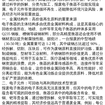
通过科学的拆解、分类与加工，报废电子衡器不仅能实现金
属、电子元件等资源的循环再生，还能降低环境污染风险，兼
具经济与环保双重效益。​
一、金属结构件：高价值再生原料的重要来源​
电子衡器的主体结构多由优质金属材料构成，这是其最核心的
回收价值所在。地磅、台秤等常见电子衡器的秤体多采用
Q235 钢板、槽钢等碳钢材料，部分高精度衡器还会使用不锈
钢材质以提升耐腐蚀性能。据统计，一台报废的中型地磅
（30-50 吨）金属重量可达 1-2 吨，其中碳钢占比超过 90%，
经拆解、切割、压块后，可作为废钢原料直接回炉冶炼，重新
制成钢板、型材等工业材料。不锈钢部件则价值更高，通过分
拣提纯后，可用于五金加工、医疗器械等领域，避免优质不锈
钢资源的浪费。此外，衡器的承重传感器外壳、连接件等常采
用铜合金、铝合金，这些非铁金属回收率高、再生性能好，经
分离处理后，能为有色金属冶炼企业提供优质原料，降低对原
生矿产资源的依赖。​
二、电子元件：可回收与再利用的技术型资源​
报废电子衡器的电子系统虽无法直接复用，但其中的电子元件
蕴含着可观的回收价值。衡器仪表中的电路板含有金、银、
铜、钯等贵金属，通过物理拆解、化学萃取等工艺，可实现贵
金属的精准提取，其经济价值远高于普通废金属。例如，每公