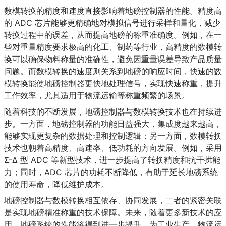
数模转换的精度和速度直接影响着地磅控制器的性能。精度高
的 ADC 芯片能够更精确地对模拟信号进行采样和量化，减少
转换过程中的误差，从而提高地磅的称重准确度。例如，在一
些对重量精度要求极高的化工、制药等行业，高精度的数模转
换可以确保物料称量的准确性，避免因重量误差导致产品质量
问题。而数模转换的速度则关系到地磅的响应时间，快速的数
模转换能使地磅控制器更快地处理信号，实现快速称重，提升
工作效率，尤其适用于物流运输等称重频繁的场景。
随着科技的不断发展，地磅控制器与数模转换技术也在持续进
步。一方面，地磅控制器的功能日益强大，集成度越来越高，
能够实现更复杂的数据处理和控制逻辑；另一方面，数模转换
技术也朝着高精度、高速率、低功耗的方向发展。例如，采用
Σ-Δ 型 ADC 等新型技术，进一步提高了转换精度和抗干扰能
力；同时，ADC 芯片的功耗不断降低，有助于延长地磅系统
的使用寿命，降低维护成本。
地磅控制器与数模转换相互依存、协同发展，二者的紧密关联
是实现地磅精准称重的技术保障。未来，随着更多新技术的应
用，地磅系统的性能将得到进一步提升，为工业生产、物流运