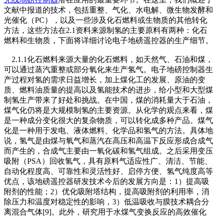
文献中报道的技术，包括重整、气化、水电解、微生物发酵和
光催化（PC），以及一些涉及化石燃料或生物质的其他转化
方法，这些方法在2.1资料来源制氢的主要原料有两种：化石
燃料和生物质，下面将详细讨论电子地磅遥控器的生产细节。
2.1.1化石燃料来源大量的化石燃料，如天然气、石油和煤，
可以通过蒸汽重整或部分氧化来生产氢气。电子地磅控制器生
产过程对氢的需求日益增长，加上煤化工的发展、原油的变
质、燃料油质量的提高以及氢能技术的进步，给小型和大型煤
制氢生产带来了好处和挑战。在中国，煤的消耗量大于石油，
煤气化仍将是大规模制氢的主要资源。从化学的观点来看，煤
是一种成分变化很大的复杂物质，可以转化成多种产品。煤气
化是一种用于发电、液体燃料、化学品和氢气的方法。具体地
说，氢气是由煤与氧气和蒸汽在高压和高温下反应形成合成气
而产生的，合成气主要由一氧化碳和氢气组成。之后采用变压
吸附（PSA）回收氢气，具有原料气适应性广、清洁、节能、
自动化程度高、可靠性和灵活性好、启停方便、氢气纯度高等
优点，该地磅遥控器研发技术今后的发展方向是：1）提高吸
附剂的性能；2）优化吸附塔结构，提高吸附剂的利用率，消
除压力和温度对稳定性的影响，3）低温吸收与膜技术耦合分
离混合气体[9]。此外，研究用于水煤气变换反应的高效催化